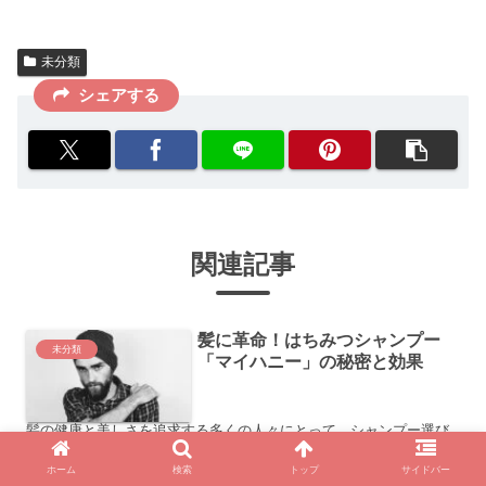
未分類
シェアする
関連記事
髪に革命！はちみつシャンプー
未分類
「マイハニー」の秘密と効果
髪の健康と美しさを追求する多くの人々にとって、シャンプー選び
は日々のルーチンの中で重要な部分を占めます。そんな中、自然由
来成分に注目が集まるなかで、「はちみつ シャンプー マイハニー」
ホーム
検索
トップ
サイドバー
というキーワードが美容業界で注目されています。このブログ...